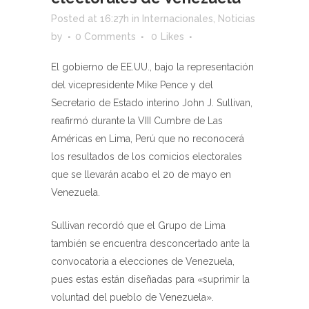
Posted at 16:27h
in
Internacionales
,
Noticias
by
0 Comments
0
Likes
El gobierno de EE.UU., bajo la representación
del vicepresidente Mike Pence y del
Secretario de Estado interino John J. Sullivan,
reafirmó durante la VIII Cumbre de Las
Américas en Lima, Perú que no reconocerá
los resultados de los comicios electorales
que se llevarán acabo el 20 de mayo en
Venezuela.
Sullivan recordó que el Grupo de Lima
también se encuentra desconcertado ante la
convocatoria a elecciones de Venezuela,
pues estas están diseñadas para «suprimir la
voluntad del pueblo de Venezuela».