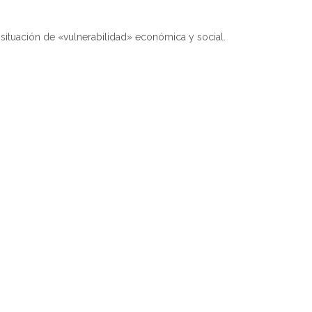
situación de «vulnerabilidad» económica y social.
Feedback
Feedback
Feedback